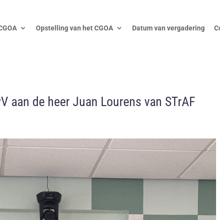
 CGOA
Opstelling van het CGOA
Datum van vergadering
C
vV aan de heer Juan Lourens van STrAF