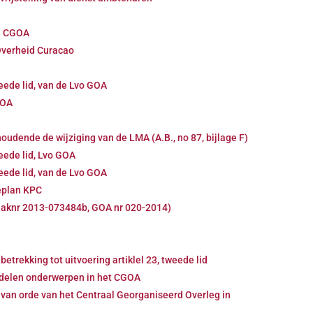
in CGOA
Overheid Curacao
eede lid, van de Lvo GOA
GOA
udende de wijziging van de LMA (A.B., no 87, bijlage F)
eede lid, Lvo GOA
eede lid, van de Lvo GOA
eplan KPC
aaknr 2013-073484b, GOA nr 020-2014)
rekking tot uitvoering artiklel 23, tweede lid
andelen onderwerpen in het CGOA
 van orde van het Centraal Georganiseerd Overleg in