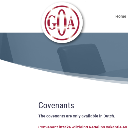
Home
Covenants
The covenants are only available in Dutch.
Convenant inzake wijziging Regeling vakantie en 