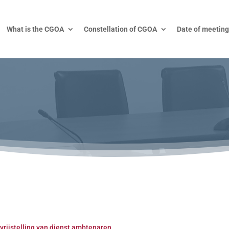
What is the CGOA
Constellation of CGOA
Date of meeting
vrijstelling van dienst ambtenaren